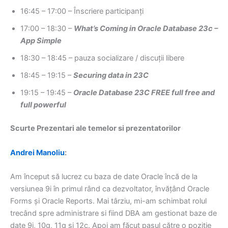
16:45 – 17:00 – Înscriere participanți
17:00 – 18:30 –
What’s Coming in Oracle Database 23c –
App Simple
18:30 – 18:45 – pauza socializare / discuții libere
18:45 – 19:15 –
Securing data in 23C
19:15 – 19:45 –
Oracle Database 23C FREE full free and
full powerful
Scurte Prezentari ale temelor si prezentatorilor
Andrei Manoliu
:
Am început să lucrez cu baza de date Oracle încă de la
versiunea 9i în primul rând ca dezvoltator, învățând Oracle
Forms și Oracle Reports. Mai târziu, mi-am schimbat rolul
trecând spre administrare si fiind DBA am gestionat baze de
date 9i, 10g, 11g și 12c. Apoi am făcut pasul către o poziție