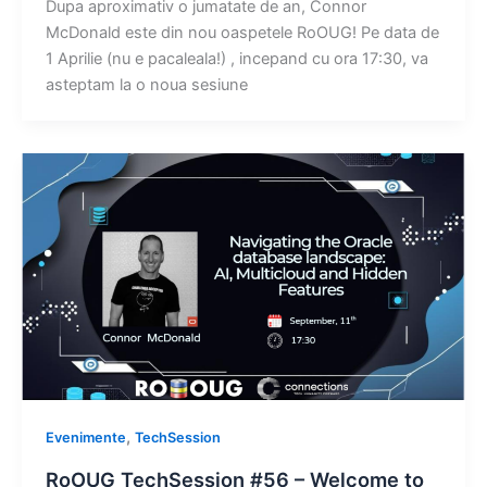
Dupa aproximativ o jumatate de an, Connor
McDonald este din nou oaspetele RoOUG! Pe data de
1 Aprilie (nu e pacaleala!) , incepand cu ora 17:30, va
asteptam la o noua sesiune
,
Evenimente
TechSession
RoOUG TechSession #56 – Welcome to