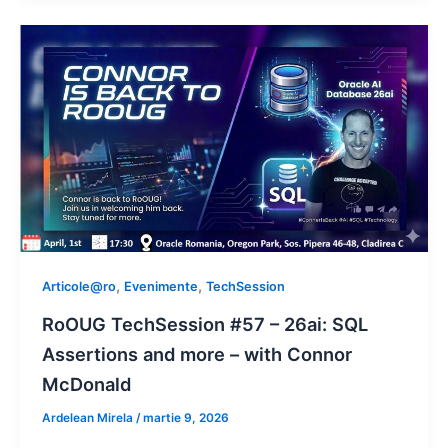
,
,
Articole@ro
Evenimente
TechSession
RoOUG TechSession #57 – 26ai: SQL
Assertions and more – with Connor
McDonald
Ardelean Mirela
/
martie 9, 2026