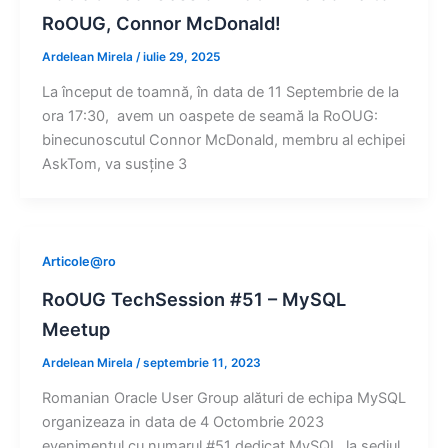
RoOUG, Connor McDonald!
Ardelean Mirela
/
iulie 29, 2025
La început de toamnă, în data de 11 Septembrie de la
ora 17:30, avem un oaspete de seamă la RoOUG:
binecunoscutul Connor McDonald, membru al echipei
AskTom, va susține 3
Articole@ro
RoOUG TechSession #51 – MySQL
Meetup
Ardelean Mirela
/
septembrie 11, 2023
Romanian Oracle User Group alături de echipa MySQL
organizeaza in data de 4 Octombrie 2023
evenimentul cu numarul #51 dedicat MySQL, la sediul