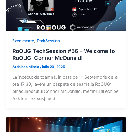
,
Evenimente
TechSession
RoOUG TechSession #56 – Welcome to
RoOUG, Connor McDonald!
Ardelean Mirela
/
iulie 29, 2025
La început de toamnă, în data de 11 Septembrie de la
ora 17:30, avem un oaspete de seamă la RoOUG:
binecunoscutul Connor McDonald, membru al echipei
AskTom, va susține 3