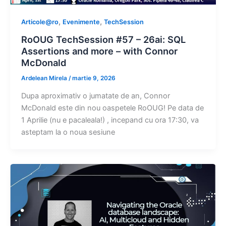
,
,
Articole@ro
Evenimente
TechSession
RoOUG TechSession #57 – 26ai: SQL
Assertions and more – with Connor
McDonald
Ardelean Mirela
/
martie 9, 2026
Dupa aproximativ o jumatate de an, Connor
McDonald este din nou oaspetele RoOUG! Pe data de
1 Aprilie (nu e pacaleala!) , incepand cu ora 17:30, va
asteptam la o noua sesiune