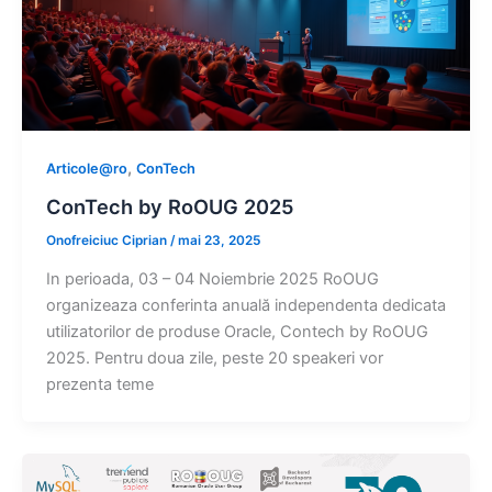
,
Articole@ro
ConTech
ConTech by RoOUG 2025
Onofreiciuc Ciprian
/
mai 23, 2025
In perioada, 03 – 04 Noiembrie 2025 RoOUG
organizeaza conferinta anuală independenta dedicata
utilizatorilor de produse Oracle, Contech by RoOUG
2025. Pentru doua zile, peste 20 speakeri vor
prezenta teme