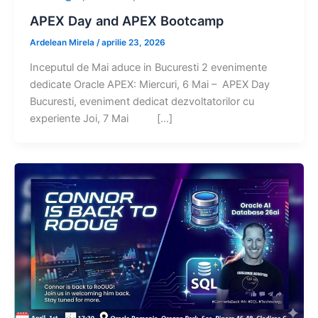
APEX Day and APEX Bootcamp
Ardelean Mirela
/
aprilie 23, 2026
Inceputul de Mai aduce in Bucuresti 2 evenimente
dedicate Oracle APEX: Miercuri, 6 Mai – APEX Day
Bucuresti, eveniment dedicat dezvoltatorilor cu
experiente Joi, 7 Mai […]